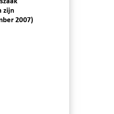
szaak  
zijn  
mber 2007)