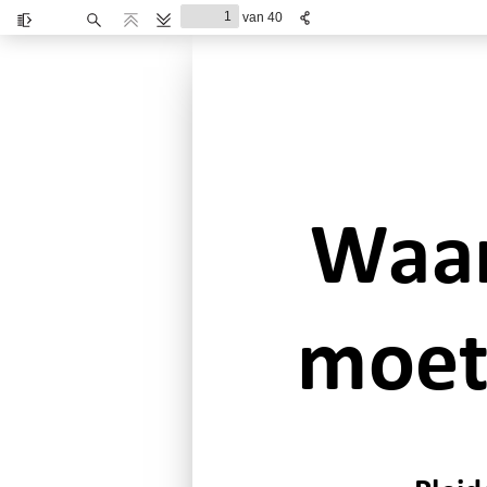
van 40
Zijbalk
Zoeken
Vorige
Volgende
in-/uitschakelen
Waar
moet 