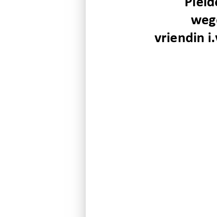
Pleid
wege
vriendin 