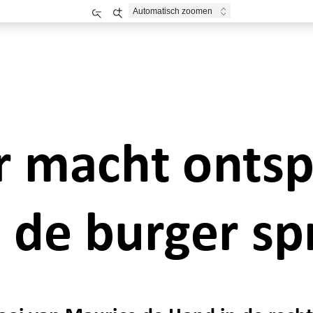
Uitzoomen
Inzoomen
 macht ontspo
de burger spr