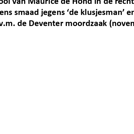
ooi van Maurice de Hond in de recht
ns smaad jegens ‘de klusjesman’ en 
i.v.m. de Deventer moordzaak (nove