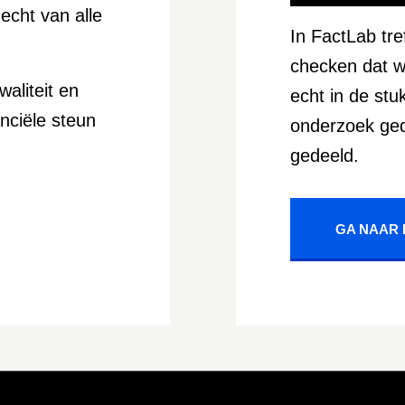
echt van alle
In FactLab tref
checken dat w
aliteit en
echt in de stu
nciële steun
onderzoek ged
gedeeld.
GA NAAR 