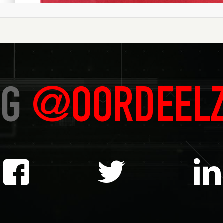
LG
@OORDEELZ