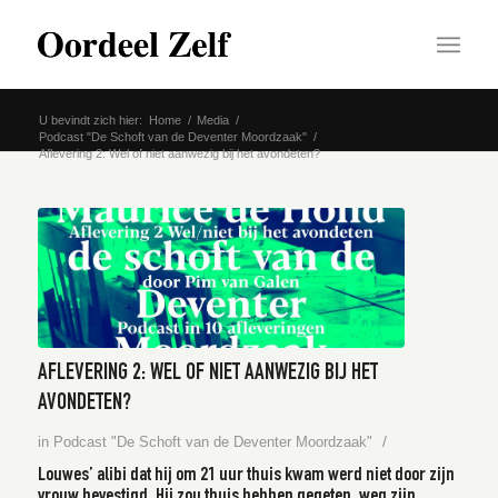
U bevindt zich hier:
Home
/
Media
/
Podcast "De Schoft van de Deventer Moordzaak"
/
Aflevering 2: Wel of niet aanwezig bij het avondeten?
AFLEVERING 2: WEL OF NIET AANWEZIG BIJ HET
AVONDETEN?
/
in
Podcast "De Schoft van de Deventer Moordzaak"
Louwes’ alibi dat hij om 21 uur thuis kwam werd niet door zijn
vrouw bevestigd. Hij zou thuis hebben gegeten, weg zijn