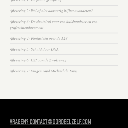
Aflevering 2: Wel of niet aanwezig bij het avondeten?
Aflevering 3: De sleutelrol voor een huishoudster en een
grafrechtendocument
Aflevering 4: Fantasieën over de A28
Aflevering 5: Schuld door DNA
Aflevering 6: CSI aan de Zwolseweg
Aflevering 7: Vragen rond Michaël de Jong
VRAGEN? CONTACT@OORDEELZELF.COM