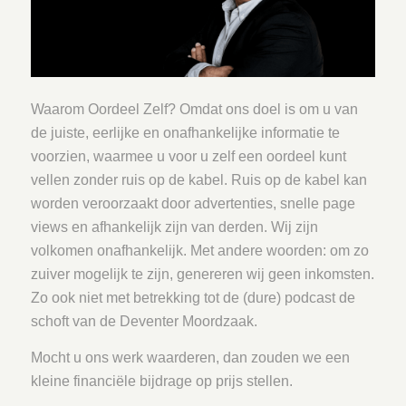
Waarom Oordeel Zelf? Omdat ons doel is om u van
de juiste, eerlijke en onafhankelijke informatie te
voorzien, waarmee u voor u zelf een oordeel kunt
vellen zonder ruis op de kabel. Ruis op de kabel kan
worden veroorzaakt door advertenties, snelle page
views en afhankelijk zijn van derden. Wij zijn
volkomen onafhankelijk. Met andere woorden: om zo
zuiver mogelijk te zijn, genereren wij geen inkomsten.
Zo ook niet met betrekking tot de (dure) podcast de
schoft van de Deventer Moordzaak.
Mocht u ons werk waarderen, dan zouden we een
kleine financiële bijdrage op prijs stellen.