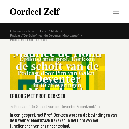
U bevindt zich hier:
Home
/
Media
/
Podcast "De Schoft van de Deventer Moordzaak"
/
Epiloog met Prof. Derksen
EPILOOG MET PROF. DERKSEN
/
in
Podcast "De Schoft van de Deventer Moordzaak"
In een gesprek met Prof. Derksen worden de bevindingen van
de Deventer Moordzaak bekeken in het licht van het
functioneren van onze rechtsstaat.