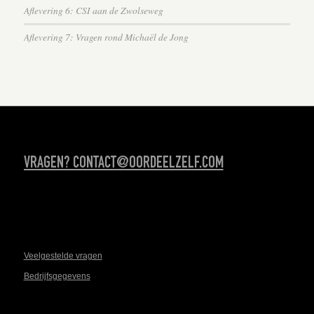
Aflevering 6: CSI aan de Zwolseweg
Aflevering 7: Vragen rond Michaël de Jong
VRAGEN? CONTACT@OORDEELZELF.COM
Veelgestelde vragen
Bedrijfsgegevens