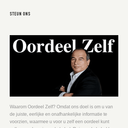
STEUN ONS
Waarom Oordeel Zelf? Omdat ons doel is om u van
de juiste, eerlijke en onafhankelijke informatie te
voorzien, waarmee u voor u zelf een oordeel kunt